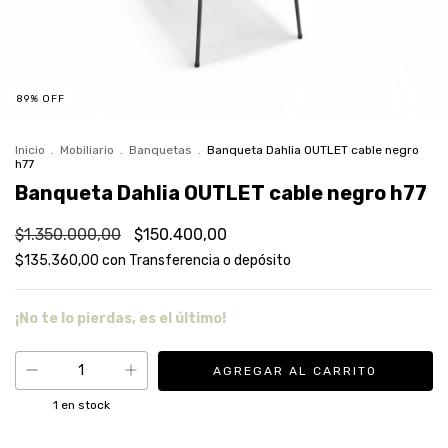
89
%
OFF
Inicio
.
Mobiliario
.
Banquetas
.
Banqueta Dahlia OUTLET cable negro
h77
Banqueta Dahlia OUTLET cable negro h77
$1.350.000,00
$150.400,00
$135.360,00
con
Transferencia o depósito
¡No te lo pierdas, es el último!
1
en stock