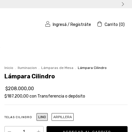
Ingresá
/
Registráte
Carrito
(
0
)
o
Inicio
.
Iluminacion
.
Lámparas de Mesa
.
Lámpara Cilindro
Lámpara Cilindro
$208.000,00
$187.200,00
con
Transferencia o depósito
LINO
ARPILLERA
TELAS CILINDRO